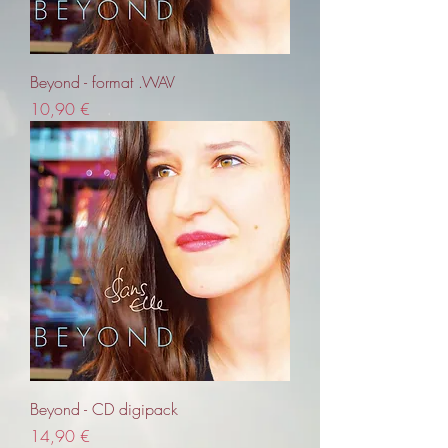
Beyond - format .WAV
Prix
10,90 €
Beyond - CD digipack
Prix
14,90 €