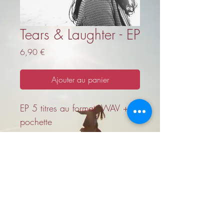
Tears & Laughter - EP
Prix
6,90 €
Ajouter au panier
EP 5 titres au format .WAV + 
pochette
Contact & Booking
hello@sabrinacheref.com