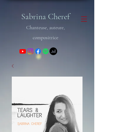
Sabrina Cheref
Chanteuse, auteure,
compositrice