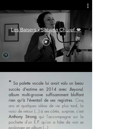
Les Baisers • Sabrina Cheref 💋
"
Sa palette vocale lui avait valu un beau
succès d'estime en 2014 avec
Beyond
,
album multi-groove suffisamment bluffant
rien qu'à l'éventail de ses registres.
Cinq
ans et quelques aléas de vie plus tard, la
voici de retour (...) à ses côtés, surprise, c'est
Anthony Strong
qui l'accompagne sur la
pochette d'un E.P. qu'on a hâte de voir se
prolonger en album (...)