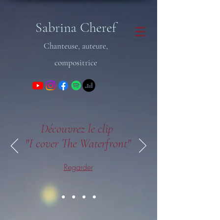
Sabrina Cheref
Chanteuse, auteure,
compositrice
Découvrez le clip
"I cover The Waterfront"
Regarder