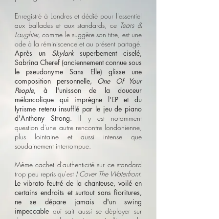
Enregistré à Londres et dédié pour l'essentiel
aux ballades et aux standards, ce
Tears &
Laughter,
comme le suggère son titre, est une
ode à la réminiscence et au présent partagé.
Après un
Skylark
superbement ciselé,
Sabrina Cheref (anciennement connue sous
le pseudonyme Sans Elle) glisse une
composition personnelle,
One Of Your
People
, à l'unisson de la douceur
mélancolique qui imprègne l'EP et du
lyrisme retenu insufflé par le jeu de piano
d'Anthony Strong.
Il y est notamment
question d'une autre rencontre londonienne,
plus lointaine et aussi intense que
soudainement interrompue.
Même cachet d'authenticité sur ce standard
trop peu repris qu'est
I Cover The Waterfront
.
Le vibrato feutré de la chanteuse, voilé en
certains endroits et surtout sans fioritures,
ne se dépare jamais d'un swing
impeccable
qui sait aussi se déployer sur