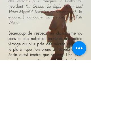
des versants plus ironiques, à l'instar du
trépidant
I'm Gonna Sit Right Down and
Write Myself A Letter
(un amour contrarié, là
encore...) concocté au départ par Fats
Waller.
Beaucoup de respect, un classicisme au
sens le plus noble du terme et une patine
vintage au plus près des micros résument
le plaisir que l'on prend à l'écoute de cet
écrin aussi tendre que velouté.
Une pure
friandise en constitue la coda, et c'est un
régal :
Dindi
, d'Antonio Carlos Jobim,
joyeusement pimenté de tabla indien.
Comme un ultime éclat de fête après un pas
"
de deux si caressant.
Laurent Sapir
Lire la chronique intégrale sur le blog de TSF
Jazz
Deli Express
@TSF Jazz radio - Jan.10,
2020