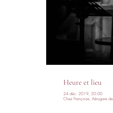
Heure et lieu
24 déc. 2019, 20:00
Chez Françoise, Aérogare des