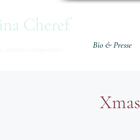
ina Cheref
Bio & Presse
, auteure,
compositrice
Xmas 