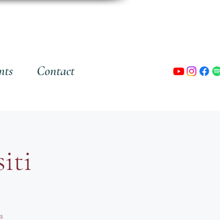
nts
Contact
iti
s