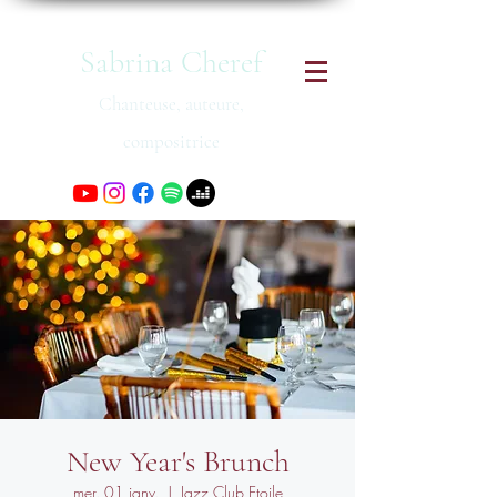
Sabrina Cheref
Chanteuse, auteure,
compositrice
New Year's Brunch
mer. 01 janv.
  |  
Jazz Club Etoile