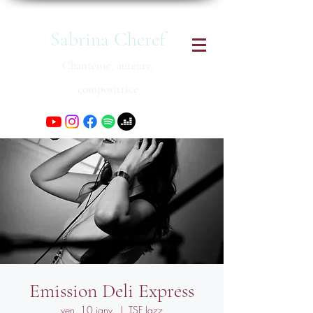
Sabrina Cheref
Chanteuse, auteure,
compositrice
Emission Deli Express
ven. 10 janv.
  |  
TSF Jazz